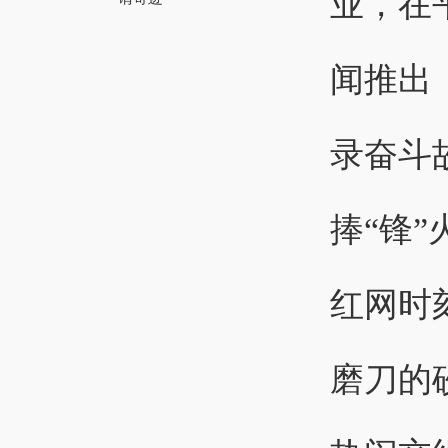
业，在
闻推出
录奋斗
捧“锋
红网时
磨刀的