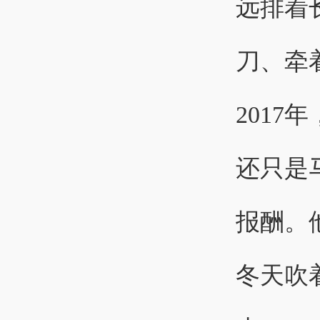
远排着
刀、牵
201
还只是
报酬。
冬天吹