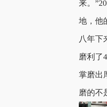
来。”2
地，他
八年下
磨利了
掌磨出
磨的不